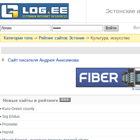
Эстонские и
Вс
Категории топа
->
Рейтинг сайтов Эстонии
-> Культура, искусство
6
Сайт писателя Андрея Анисимова
Эстон
Новые сайты в рейтинге
•
Kuru-Green county
•
Srg Ehitus
•
Prometei
•
Harvid