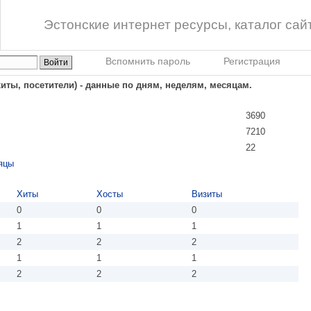
Эстонские интернет ресурсы, каталог сай
Вспомнить пароль
Регистрация
хиты, посетители) - данные по дням, неделям, месяцам.
3690
7210
22
яцы
Хиты
Хосты
Визиты
0
0
0
1
1
1
2
2
2
1
1
1
2
2
2