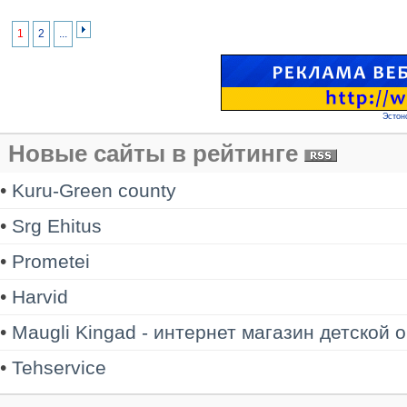
1
2
...
Эстон
Новые сайты в рейтинге
•
Kuru-Green county
•
Srg Ehitus
•
Prometei
•
Harvid
•
Maugli Kingad - интернет магазин детской 
•
Tehservice