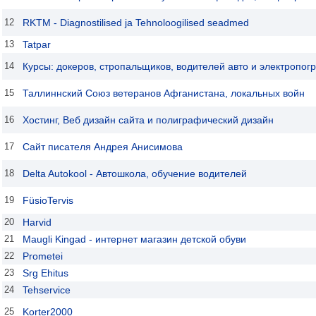
12
RKTM - Diagnostilised ja Tehnoloogilised seadmed
13
Tatpar
14
Курсы: докеров, стропальщиков, водителей авто и электропогр
15
Таллиннский Союз ветеранов Афганистана, локальных войн
16
Хостинг, Веб дизайн сайта и полиграфический дизайн
17
Сайт писателя Андрея Анисимова
18
Delta Autokool - Автошкола, обучение водителей
19
FüsioTervis
20
Harvid
21
Maugli Kingad - интернет магазин детской обуви
22
Prometei
23
Srg Ehitus
24
Tehservice
25
Korter2000