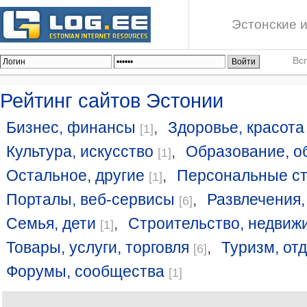
Эстонские и
Вс
Рейтинг сайтов Эстонии
Бизнес, финансы
,
Здоровье, красота
[1]
Культура, искусство
,
Образование, о
[1]
Остальное, другие
,
Персональные с
[1]
Порталы, веб-сервисы
,
Развлечения,
[6]
Семья, дети
,
Строительство, недвиж
[1]
Товары, услуги, торговля
,
Туризм, от
[6]
Форумы, сообщества
[1]