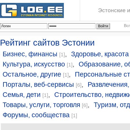
Эстонские и
Вс
Рейтинг сайтов Эстонии
Бизнес, финансы
,
Здоровье, красота
[1]
Культура, искусство
,
Образование, о
[1]
Остальное, другие
,
Персональные с
[1]
Порталы, веб-сервисы
,
Развлечения,
[6]
Семья, дети
,
Строительство, недвиж
[1]
Товары, услуги, торговля
,
Туризм, от
[6]
Форумы, сообщества
[1]