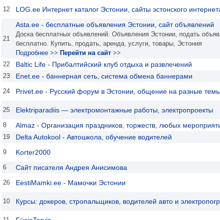
12
LOG.ee Интернет каталог Эстонии, сайты эстонского интернет
Asta.ee - бесплатные объявления Эстонии, сайт объявлений
Доска бесплатных объявлений. Объявления Эстонии, подать объя
21
бесплатно. Купить, продать, аренда, услуги, товары, Эстония
Подробнее
>>
Перейти на сайт
>>
22
Baltic Life - Прибалтийский клуб отдыха и развлечений
23
Enet.ee - баннерная сеть, система обмена баннерами
24
Privet.ее - Русский форум в Эстонии, общение на разные тем
25
Elektriparadiis — электромонтажные работы, электропроекты
8
Almaz - Организация праздников, торжеств, любых мероприят
19
Delta Autokool - Автошкола, обучение водителей
9
Korter2000
6
Сайт писателя Андрея Анисимова
26
EestiMamki.ee - Мамочки Эстонии
10
Курсы: докеров, стропальщиков, водителей авто и электропогр
11
FüsioTervis