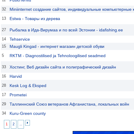
32
Miniinternet создание сайтов, индивидуальные компьютерные 
13
Estwa - Товары из дерева
27
Рыбалка в Ида-Вирумаа и по всей Эстонии - idafishing.ee
14
Tehservice
15
Maugli Kingad - интернет магазин детской обуви
5
RKTM - Diagnostilised ja Tehnoloogilised seadmed
33
Хостинг, Веб дизайн сайта и полиграфический дизайн
16
Harvid
28
Kesk Log & Eksped
17
Prometei
29
Таллиннский Союз ветеранов Афганистана, локальных войн
34
Kuru-Green county
1
2
...