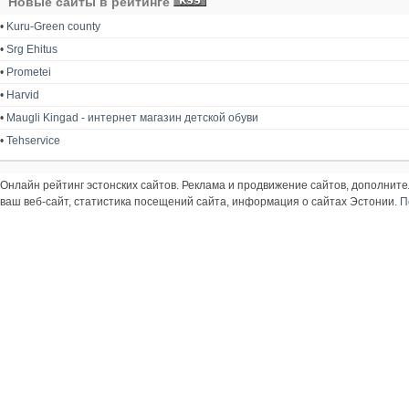
Новые сайты в рейтинге
•
Kuru-Green county
•
Srg Ehitus
•
Prometei
•
Harvid
•
Maugli Kingad - интернет магазин детской обуви
•
Tehservice
Онлайн рейтинг эстонских сайтов. Реклама и продвижение сайтов, дополнит
ваш веб-сайт, статистика посещений сайта, информация о сайтах Эстонии.
П