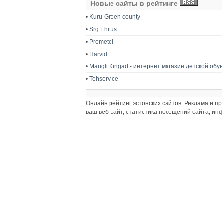
Новые сайты в рейтинге
•
Kuru-Green county
•
Srg Ehitus
•
Prometei
•
Harvid
•
Maugli Kingad - интернет магазин детской обу
•
Tehservice
Онлайн рейтинг эстонских сайтов. Реклама и 
ваш веб-сайт, статистика посещений сайта, и