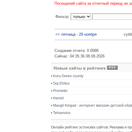
Посещений сайта за отчетный период не з
Фильтр:
<< пятница - 29 ноября
субб
Создание отчета: 0.0088.
Сейчас: 04:35:36 08.08.2026
Новые сайты в рейтинге
•
Kuru-Green county
•
Srg Ehitus
•
Prometei
•
Harvid
•
Maugli Kingad - интернет магазин детской обу
•
Tehservice
Онлайн рейтинг эстонских сайтов. Реклама и 