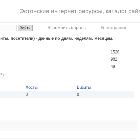
Эстонские интернет ресурсы, каталог сай
Вспомнить пароль
Регистрация
хиты, посетители) - данные по дням, неделям, месяцам.
1526
982
49
яцы
Хосты
Визиты
0
0