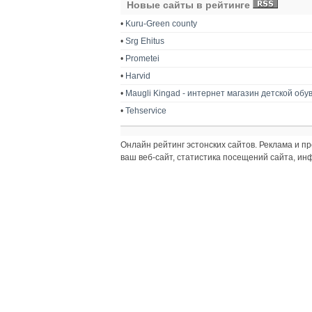
Новые сайты в рейтинге
•
Kuru-Green county
•
Srg Ehitus
•
Prometei
•
Harvid
•
Maugli Kingad - интернет магазин детской обу
•
Tehservice
Онлайн рейтинг эстонских сайтов. Реклама и 
ваш веб-сайт, статистика посещений сайта, и