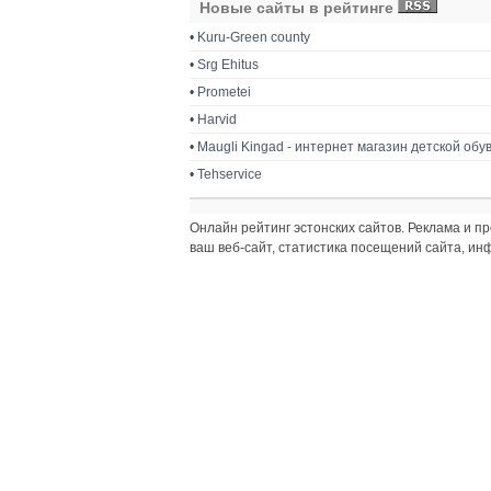
Новые сайты в рейтинге
•
Kuru-Green county
•
Srg Ehitus
•
Prometei
•
Harvid
•
Maugli Kingad - интернет магазин детской обу
•
Tehservice
Онлайн рейтинг эстонских сайтов. Реклама и 
ваш веб-сайт, статистика посещений сайта, и