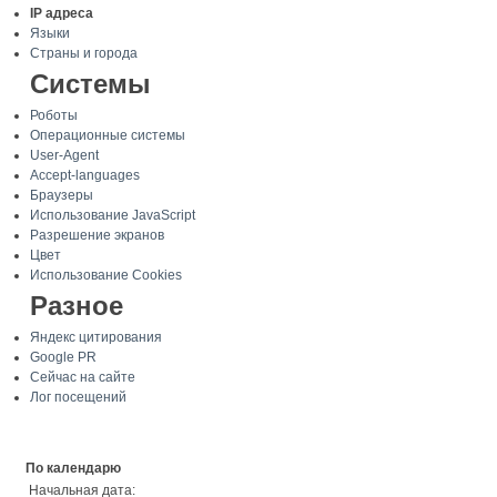
IP адреса
Языки
Страны и города
Системы
Роботы
Операционные системы
User-Agent
Accept-languages
Браузеры
Использование JavaScript
Разрешение экранов
Цвет
Использование Cookies
Разное
Яндекс цитирования
Google PR
Сейчас на сайте
Лог посещений
По календарю
Начальная дата: