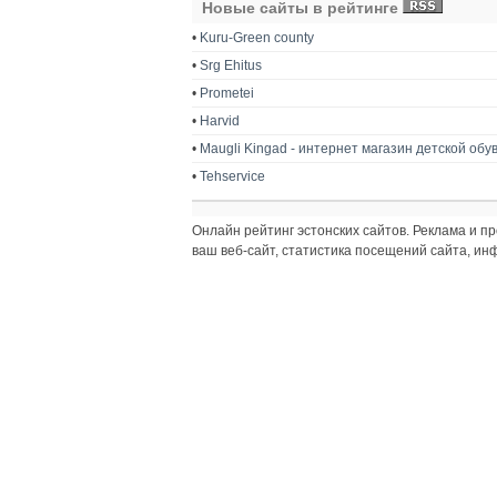
Новые сайты в рейтинге
•
Kuru-Green county
•
Srg Ehitus
•
Prometei
•
Harvid
•
Maugli Kingad - интернет магазин детской обу
•
Tehservice
Онлайн рейтинг эстонских сайтов. Реклама и 
ваш веб-сайт, статистика посещений сайта, и