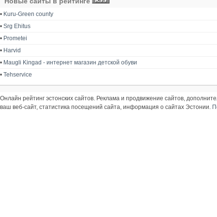
Новые сайты в рейтинге
•
Kuru-Green county
•
Srg Ehitus
•
Prometei
•
Harvid
•
Maugli Kingad - интернет магазин детской обуви
•
Tehservice
Онлайн рейтинг эстонских сайтов. Реклама и продвижение сайтов, дополнит
ваш веб-сайт, статистика посещений сайта, информация о сайтах Эстонии.
П