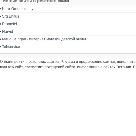
Новые сайты в рейтинге
•
Kuru-Green county
•
Srg Ehitus
•
Prometei
•
Harvid
•
Maugli Kingad - интернет магазин детской обуви
•
Tehservice
Онлайн рейтинг эстонских сайтов. Реклама и продвижение сайтов, дополнит
ваш веб-сайт, статистика посещений сайта, информация о сайтах Эстонии.
П