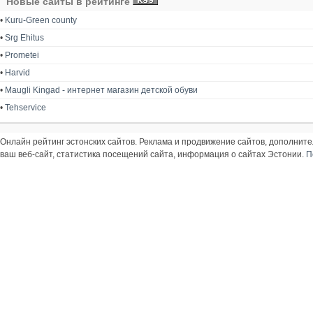
Новые сайты в рейтинге
•
Kuru-Green county
•
Srg Ehitus
•
Prometei
•
Harvid
•
Maugli Kingad - интернет магазин детской обуви
•
Tehservice
Онлайн рейтинг эстонских сайтов. Реклама и продвижение сайтов, дополнит
ваш веб-сайт, статистика посещений сайта, информация о сайтах Эстонии.
П