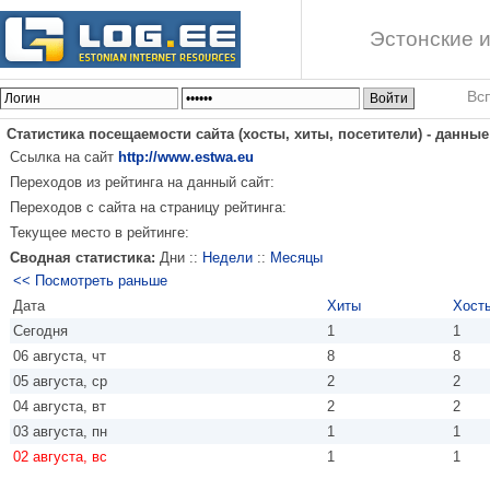
Эстонские и
Вс
Статистика посещаемости сайта (хосты, хиты, посетители) - данны
Ссылка на сайт
http://www.estwa.eu
Переходов из рейтинга на данный сайт:
Переходов с сайта на страницу рейтинга:
Текущее место в рейтинге:
Сводная статистика:
Дни ::
Недели
::
Месяцы
<< Посмотреть раньше
Дата
Хиты
Хост
Сегодня
1
1
06 августа, чт
8
8
05 августа, ср
2
2
04 августа, вт
2
2
03 августа, пн
1
1
02 августа, вс
1
1