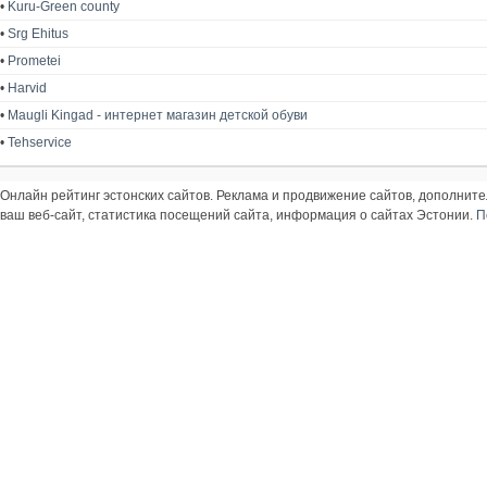
•
Kuru-Green county
•
Srg Ehitus
•
Prometei
•
Harvid
•
Maugli Kingad - интернет магазин детской обуви
•
Tehservice
Онлайн рейтинг эстонских сайтов. Реклама и продвижение сайтов, дополнит
ваш веб-сайт, статистика посещений сайта, информация о сайтах Эстонии.
П