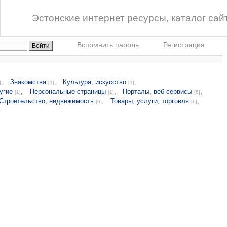
Эстонские интернет ресурсы, каталог сай
Вспомнить пароль
Регистрация
,
Знакомства
,
Культура, искусство
,
]
[1]
[1]
угие
,
Персональные страницы
,
Порталы, веб-сервисы
,
[1]
[1]
[6]
Строительство, недвижимость
,
Товары, услуги, торговля
,
[6]
[6]
]