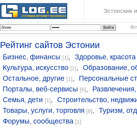
Эстонские и
Вс
Рейтинг сайтов Эстонии
Бизнес, финансы
,
Здоровье, красота
[1]
Культура, искусство
,
Образование, о
[1]
Остальное, другие
,
Персональные с
[1]
Порталы, веб-сервисы
,
Развлечения,
[6]
Семья, дети
,
Строительство, недвиж
[1]
Товары, услуги, торговля
,
Туризм, от
[6]
Форумы, сообщества
[1]