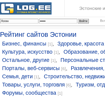
Эстонские и
Вс
Рейтинг сайтов Эстонии
Бизнес, финансы
,
Здоровье, красота
[1]
Культура, искусство
,
Образование, о
[1]
Остальное, другие
,
Персональные с
[1]
Порталы, веб-сервисы
,
Развлечения,
[6]
Семья, дети
,
Строительство, недвиж
[1]
Товары, услуги, торговля
,
Туризм, от
[6]
Форумы, сообщества
[1]