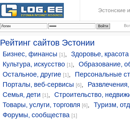
Эстонские и
Вс
Рейтинг сайтов Эстонии
Бизнес, финансы
,
Здоровье, красота
[1]
Культура, искусство
,
Образование, о
[1]
Остальное, другие
,
Персональные с
[1]
Порталы, веб-сервисы
,
Развлечения,
[6]
Семья, дети
,
Строительство, недвиж
[1]
Товары, услуги, торговля
,
Туризм, от
[6]
Форумы, сообщества
[1]