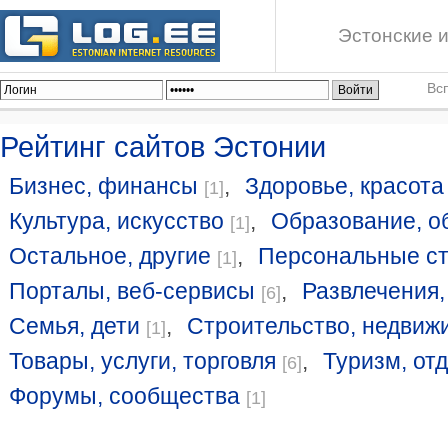
Эстонские и
Вс
Рейтинг сайтов Эстонии
Бизнес, финансы
,
Здоровье, красота
[1]
Культура, искусство
,
Образование, о
[1]
Остальное, другие
,
Персональные с
[1]
Порталы, веб-сервисы
,
Развлечения,
[6]
Семья, дети
,
Строительство, недвиж
[1]
Товары, услуги, торговля
,
Туризм, от
[6]
Форумы, сообщества
[1]