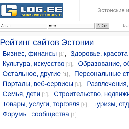
Эстонские и
Вс
Рейтинг сайтов Эстонии
Бизнес, финансы
,
Здоровье, красота
[1]
Культура, искусство
,
Образование, о
[1]
Остальное, другие
,
Персональные с
[1]
Порталы, веб-сервисы
,
Развлечения,
[6]
Семья, дети
,
Строительство, недвиж
[1]
Товары, услуги, торговля
,
Туризм, от
[6]
Форумы, сообщества
[1]